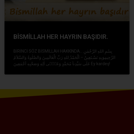
BİSMİLLAH HER HAYRIN BAŞIDIR.
BİRİNCİ SÖZ BİSMİLLAH HAKKINDA… بِسْمِ اللهِ الرَّحْمٰنِ
الرَّحِيمِوَبِهِ نَسْـتَعِينُ – اَلْحَمْدُ ِللهِ رَبِّ الْعٰالَمِينَ وَالصَّلٰوةُ وَالسَّلاَمُ
عَلٰى سَيِّدِناَ مُحَمَّدٍ وَعَلٰۤى اٰلِهِ وَصَحْبِهِ اَجْمَعِينَ Ey kardeş!