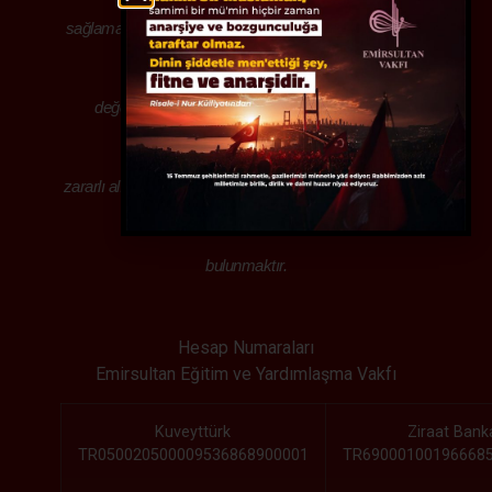
sağlamak ve teşebbüslerde bulunmak.Milli kültürümüz
ve manevi
değerlerimizin yaşatılması,gençlerimizin alkol,
uyuşturucu, kumar ve benzeri
zararlı alışkanlıklardan korunabilmeleri amacıyla gerekli
faaliyetlerde
bulunmaktır.
Hesap Numaraları
Emirsultan Eğitim ve Yardımlaşma Vakfı
Kuveyttürk
Ziraat Bank
TR050020500009536868900001
TR69000100196668