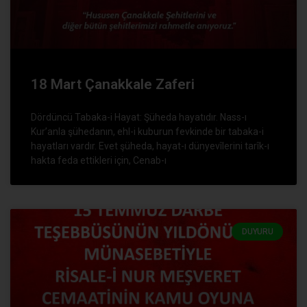
18 Mart Çanakkale Zaferi
Dördüncü Tabaka-i Hayat: Şüheda hayatıdır. Nass-ı
Kur’anla şühedanın, ehl-i kuburun fevkinde bir tabaka-i
hayatları vardır. Evet şüheda, hayat-ı dünyevîlerini tarîk-ı
hakta feda ettikleri için, Cenab-ı
DUYURU