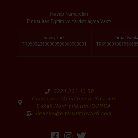
Hesap Numaraları
Emirsultan Eğitim ve Yardımlaşma Vakfı
Kuveyttürk
Ziraat Bank
TR050020500009536868900001
TR69000100196668
0224 361 40 50
Yunusemre Mahallesi 5. Yasemin
Sokak No:4 Yıldırım /BURSA
İletisim@emirsultanvakfi.com